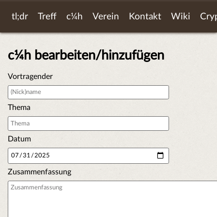
tl;dr
Treff
c¼h
Verein
Kontakt
Wiki
Cry
c¼h bearbeiten/hinzufügen
Vortragender
Thema
Datum
Zusammenfassung