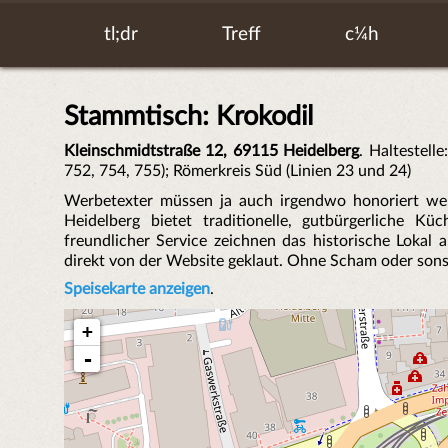
tl;dr
Treff
c¼h
Stammtisch: Krokodil
Kleinschmidtstraße 12, 69115 Heidelberg
. Haltestell
752, 754, 755); Römerkreis Süd (Linien 23 und 24)
Werbetexter müssen ja auch irgendwo honoriert werd
Heidelberg bietet traditionelle, gutbürgerliche 
freundlicher Service zeichnen das historische Lokal 
direkt von der Website geklaut. Ohne Scham oder son
Speisekarte anzeigen
.
+
-