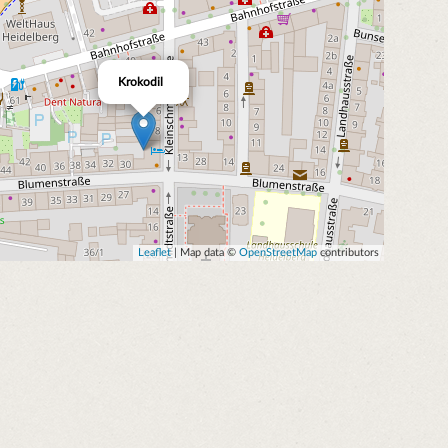
Krokodil
Leaflet
| Map data ©
OpenStreetMap
contributors