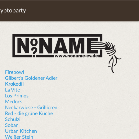
yptoparty
Firebowl
Gilbert’s Goldener Adler
Krokodil
La Vite
Los Primos
Medocs
Neckarwiese - Grillieren
Red - die grüne Küche
Schulzi
Soban
Urban Kitchen
Weißer Stein