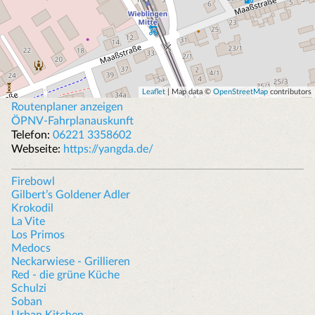
Leaflet
| Map data ©
OpenStreetMap
contributors
Routenplaner anzeigen
ÖPNV-Fahrplanauskunft
Telefon:
06221 3358602
Webseite:
https://yangda.de/
Firebowl
Gilbert’s Goldener Adler
Krokodil
La Vite
Los Primos
Medocs
Neckarwiese - Grillieren
Red - die grüne Küche
Schulzi
Soban
Urban Kitchen