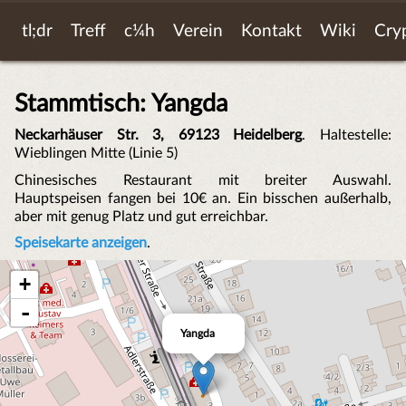
tl;dr
Treff
c¼h
Verein
Kontakt
Wiki
Cry
Stammtisch: Yangda
Neckarhäuser Str. 3, 69123 Heidelberg
. Haltestelle:
Wieblingen Mitte (Linie 5)
Chinesisches Restaurant mit breiter Auswahl.
Hauptspeisen fangen bei 10€ an. Ein bisschen außerhalb,
aber mit genug Platz und gut erreichbar.
Speisekarte anzeigen
.
+
-
Yangda